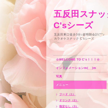
五反田スナック
C'sシーズ
五反田東口徒歩3分♪超明朗会計(^^♪
カラオケスナック C'sシーズ
☆WELCOME TO C's！！！☆
インフォメーションm(__)m
写真
メニュー
フード（1）
ドリンク（2）
指定なし（3）