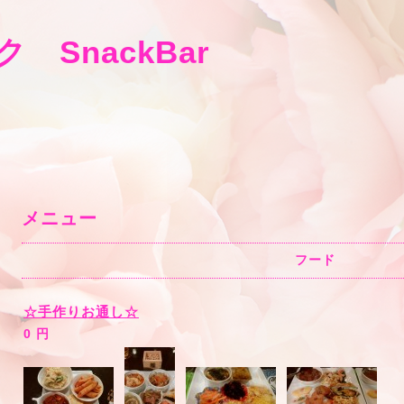
 SnackBar
メニュー
フード
☆手作りお通し☆
0 円