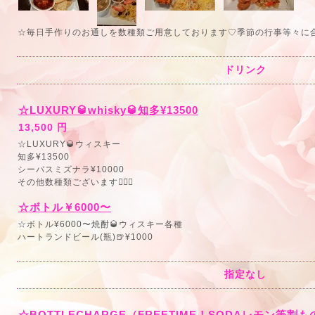
☆毎日手作りのお通しを数種類ご用意しております♡季節の行事等々に合わ
ドリンク
☆LUXURY🥃whisky🥃知多¥13500
13,500 円
☆LUXURY🥃ウィスキー
知多¥13500
シーバスミズナラ¥10000
その他数種類ございます🙇🏻‍♀️
☆ボトル￥6000〜
☆ボトル¥6000〜焼酎🥃ウィスキー各種
ハートランドビール(瓶)🍺¥1000
指定なし
☆BOTTLECHARGE（FREETIME！SODAレモン等割も