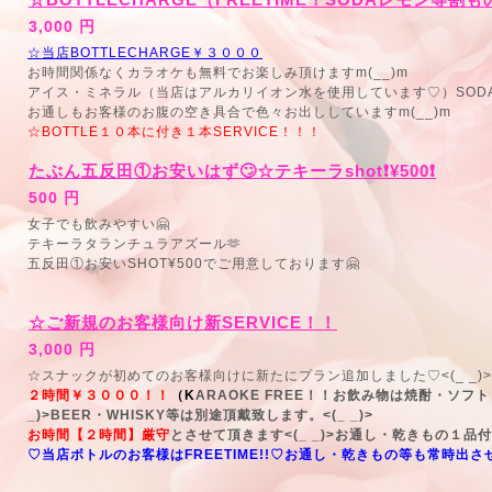
3,000 円
☆当店BOTTLECHARGE￥３０００
お時間関係なくカラオケも無料でお楽しみ頂けますm(__)m
アイス・ミネラル（当店はアルカリイオン水を使用しています♡）SODA
お通しもお客様のお腹の空き具合で色々お出ししていますm(__)m
☆BOTTLE１０本に付き１本SERVICE！！！
たぶん五反田①お安いはず🙄☆テキーラshot❗¥500❗
500 円
女子でも飲みやすい🤗
テキーラタランチュラアズール🫶
五反田①お安いSHOT¥500でご用意しております🤗
☆ご新規のお客様向け新SERVICE！！
3,000 円
☆スナックが初めてのお客様向けに新たにプラン追加しました♡<(_ _)>
２時間￥３０００！！
（K
ARAOKE FREE！！お飲み物は焼酎・ソフ
_)>BEER・WHISKY等は別途頂戴致します。<(_ _)>
お時間【２時間】厳守
とさせて頂きます<(_ _)>お通し・乾きもの１品
♡当店ボトルのお客様はFREETIME!!♡お通し・乾きもの等も常時出させ