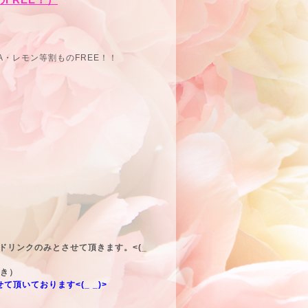
・レモン等割ものFREE！！
トドリンクのみとさせて頂きます。<(_
付き）
て頂いております<(_ _)>