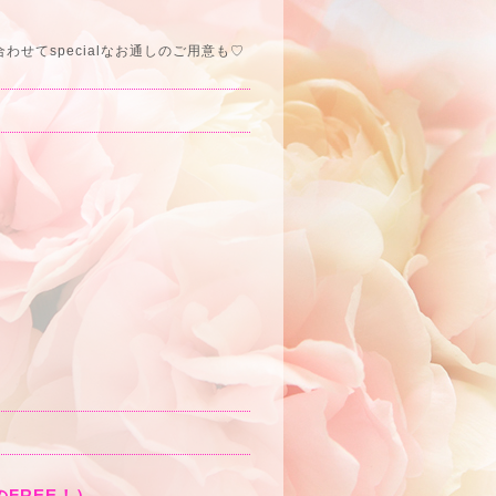
せてspecialなお通しのご用意も♡
のFREE！）