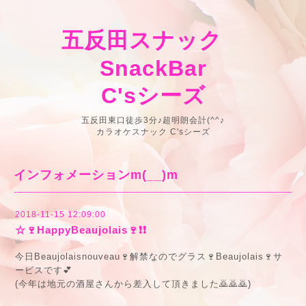
五反田スナック
SnackBar
C'sシーズ
五反田東口徒歩3分♪超明朗会計(^^♪
カラオケスナック C'sシーズ
インフォメーションm(__)m
2018-11-15 12:09:00
☆🍷HappyBeaujolais🍷❗❗
今日Beaujolaisnouveau🍷解禁なのでグラス🍷Beaujolais🍷サ
ービスです💕
(今年は地元の酒屋さんから差入して頂きました🙇🙇🙇)