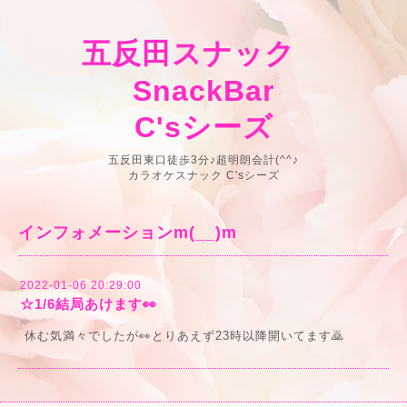
五反田スナック
SnackBar
C'sシーズ
五反田東口徒歩3分♪超明朗会計(^^♪
カラオケスナック C'sシーズ
インフォメーションm(__)m
2022-01-06 20:29:00
☆1/6結局あけます👀
休む気満々でしたが👀とりあえず23時以降開いてます🙇